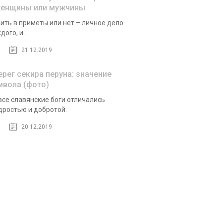
женщины или мужчины
ить в приметы или нет – личное дело
дого, и...
21.12.2019
ерег секира перуна: значение
мвола (фото)
все славянские боги отличались
ростью и добротой.
20.12.2019