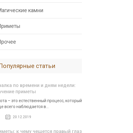
Магические камни
Приметы
Прочее
Популярные статьи
валка по времени и дням недели:
ачение приметы
ота – это естественный процесс, который
е всего наблюдается в...
20.12.2019
иметы: к чему чешется правый глаз