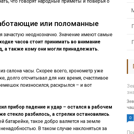
нать, что говорят народные приметы и поверья о
 работающие или поломанные
я зачастую неоднозначно. Значение имеют самые
ходке часов стоит принимать во внимание
д, а также кому они могли принадлежать.
 из салона часы. Скорее всего, хронометр уже
е, долго отсчитывал для них время, счастливое
 ремешок поизносился, раскрылся – и вот
Зе
зн
Зев
ил прибор падение и удар – остался в рабочем
чащ
же стекло разбилось, а стрелки остановились
.
0
й батарейке, такое добро валяется на земле
 ненадобностью. В таком случае наклоняться за
Пр