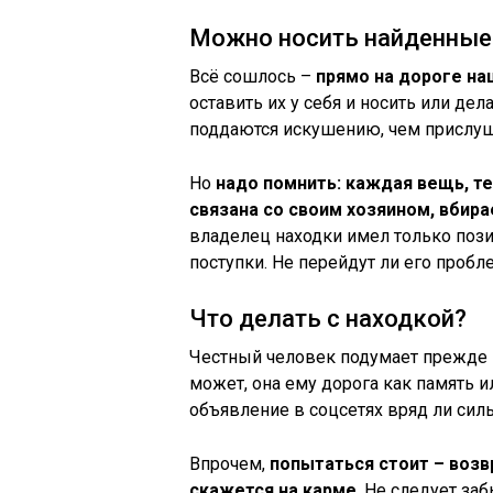
Можно носить найденные
Всё сошлось –
прямо на дороге на
оставить их у себя и носить или де
поддаются искушению, чем прислуш
Но
надо помнить: каждая вещь, те
связана со своим хозяином, вбира
владелец находки имел только по
поступки. Не перейдут ли его пробл
Что делать с находкой?
Честный человек подумает прежде в
может, она ему дорога как память ил
объявление в соцсетях вряд ли сил
Впрочем,
попытаться стоит – воз
скажется на карме
. Не следует за