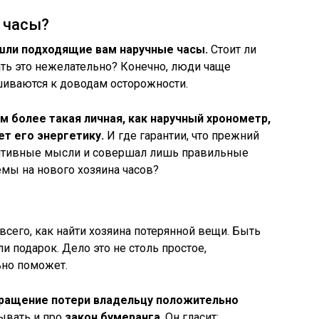
 часы?
шли подходящие вам наручные часы.
Стоит ли
лать это нежелательно? Конечно, люди чаще
иваются к доводам осторожности.
м более такая личная, как наручный хронометр,
ет его энергетику.
И где гарантии, что прежний
зитивные мысли и совершал лишь правильные
емы на нового хозяина часов?
сего, как найти хозяина потерянной вещи. Быть
и подарок. Дело это не столь простое,
ьно поможет.
вращение потери владельцу положительно
бывать и про
закон бумеранга
. Он гласит: