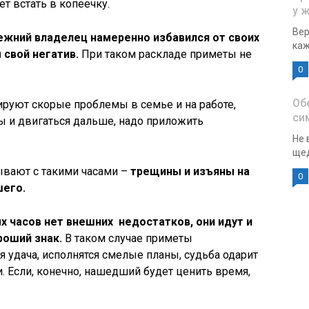
т встать в копеечку.
у 
Вер
режний владелец намеренно избавился от своих
каж
 свой негатив.
При таком раскладе приметы не
0
Об
руют скорые проблемы в семье и на работе,
си
сы и двигаться дальше, надо приложить
Не 
щед
ывают с такими часами –
трещины и изъяны на
0
шего.
х часов нет внешних недостатков, они идут и
роший знак.
В таком случае приметы
я удача, исполнятся смелые планы, судьба одарит
 Если, конечно, нашедший будет ценить время,
.