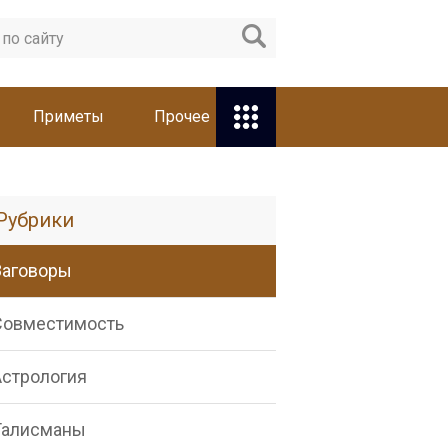
Приметы
Прочее
Рубрики
Заговоры
Совместимость
Астрология
Талисманы