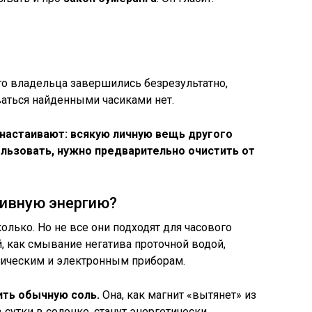
го владельца завершились безрезультатно,
ваться найденными часиками нет.
настаивают: всякую личную вещь другого
льзовать, нужно предварительно очистить от
тивную энергию?
олько. Но не все они подходят для часового
, как смывание негатива проточной водой,
ническим и электронным приборам.
ить обычную соль.
Она, как магнит «вытянет» из
 сутки в солонке, станут энергетически