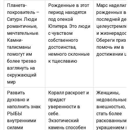
Планета-
Рожденные в этот
Марс наделил 
покровитель –
период находятся
рожденных в
Сатурн. Люди
под опекой
последней дек
романтичные,
Юпитера. Это люди
целеустремле
мечтательные.
с чувством
и жизнерадост
Камни-
собственного
Обереги призв
талисманы
достоинства,
помочь им в
помогут им
немного склонные
достижении це
более трезво
к тщеславию
взглянуть на
окружающий
мир
Развить
Коралл раскроет и
Женщины,
духовно и
придаст
недовольные 
наполнить знак
уверенности в
внешностью, с
РЫБЫ
себе.
стать более
внутренними
Экзотический
раскованными
силами
камень способен
украшением и