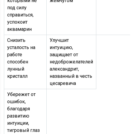
которыми не
жемчугом
под силу
справиться,
успокоит
аквамарин
Снизить
Улучшит
усталость на
интуицию,
работе
защищает от
способен
недоброжелателей
лунный
александрит,
кристалл
названный в честь
цесаревича
Убережет от
ошибок,
благодаря
развитию
интуиции,
тигровый глаз