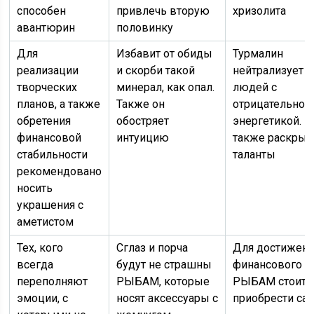
способен
привлечь вторую
хризолита
авантюрин
половинку
Для
Избавит от обиды
Турмалин
реализации
и скорби такой
нейтрализует 
творческих
минерал, как опал.
людей с
планов, а также
Также он
отрицательной
обретения
обостряет
энергетикой. 
финансовой
интуицию
также раскрыв
стабильности
таланты
рекомендовано
носить
украшения с
аметистом
Тех, кого
Сглаз и порча
Для достижен
всегда
будут не страшны
финансового у
переполняют
РЫБАМ, которые
РЫБАМ стоит
эмоции, с
носят аксессуары с
приобрести са