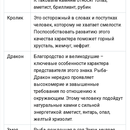
К таковым камням относят топаз,
аметист, бриллиант, рубин.
Кролик
Это осторожный в словах и поступках
человек, которому не хватает смелости.
Поспособствовать развитию этого
качества характера поможет горный
хрусталь, жемчуг, нефрит.
Дракон
Благородство и великодушие –
ключевые особенности характера
представителя этого знака. Рыба-
Дракон нередко проявляет
высокомерие и завышенные
требования по отношению к
окружающим. Этому человеку подойдут
натуральные камни с сильной
энергетикой: аметист, янтарь, опал,
желтый хризолит.
Змея
Рыба, рожденная в год Змеи, мудрая,