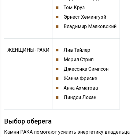
Том Круз
Эрнест Хемингуэй
Владимир Маяковский
ЖЕНЩИНЫ-РАКИ
Лив Тайлер
Мерил Стрип
Джессика Симпсон
Жанна Фриске
Анна Ахматова
Линдси Лохан
Выбор оберега
Камни РАКА помогают усилить энергетику владельца