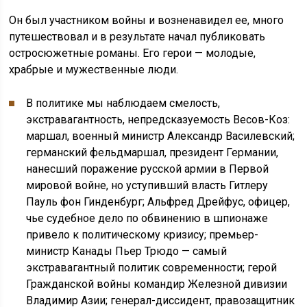
Он был участником войны и возненавидел ее, много
путешествовал и в результате начал публиковать
остросюжетные романы. Его герои — молодые,
храбрые и мужественные люди.
В политике мы наблюдаем смелость,
экстравагантность, непредсказуемость Весов-Коз:
маршал, военный министр Александр Василевский;
германский фельдмаршал, президент Германии,
нанесший поражение русской армии в Первой
мировой войне, но уступивший власть Гитлеру
Пауль фон Гинденбург; Альфред Дрейфус, офицер,
чье судебное дело по обвинению в шпионаже
привело к политическому кризису; премьер-
министр Канады Пьер Трюдо — самый
экстравагантный политик современности; герой
Гражданской войны командир Железной дивизии
Владимир Азии; генерал-диссидент, правозащитник