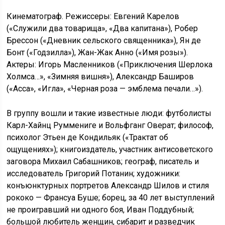
Кинематограф. Режиссеры: Евгений Карелов
(«Служили два товарища», «Два капитана»), Робер
Брессон («Дневник сельского священника»), Ян де
Бонт («Годзилла»), Жан-Жак Анно («Имя розы»).
Актеры: Игорь Масленников («Приключения Шерлока
Холмса…», «Зимняя вишня»), Александр Баширов
(«Асса», «Игла», «Черная роза — эмблема печали…»).
В группу вошли и такие известные люди: футболисты
Карл-Хайнц Руммениге и Вольфганг Оверат; философ,
психолог Этьен де Кондильяк («Трактат об
ощущениях»); книгоиздатель, участник антисоветского
заговора Михаил Сабашников; географ, писатель и
исследователь Григорий Потанин; художники:
конъюнктурных портретов Александр Шилов и стиля
рококо — Франсуа Буше; борец, за 40 лет выступлений
не проигравший ни одного боя, Иван Поддубный;
большой любитель женщин, сибарит и разведчик