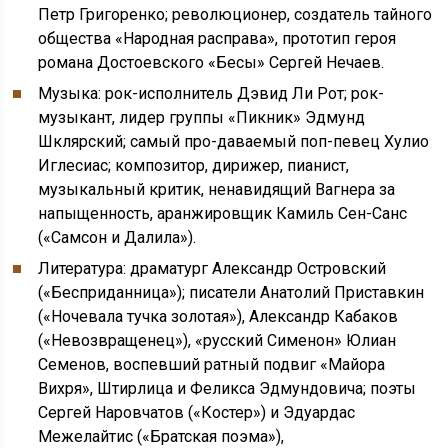
Петр Григоренко; революционер, создатель тайного
общества «Народная расправа», прототип героя
романа Достоевского «Бесы» Сергей Нечаев.
Музыка: рок-исполнитель Дэвид Ли Рот; рок-
музыкант, лидер группы «Пикник» Эдмунд
Шклярский; самый про-даваемый поп-певец Хулио
Иглесиас; композитор, дирижер, пианист,
музыкальный критик, ненавидящий Вагнера за
напыщенность, аранжировщик Камиль Сен-Санс
(«Самсон и Далила»).
Литература: драматург Александр Островский
(«Бесприданница»); писатели Анатолий Приставкин
(«Ночевала тучка золотая»), Александр Кабаков
(«Невозвращенец»), «русский Сименон» Юлиан
Семенов, воспевший ратный подвиг «Майора
Вихря», Штирлица и Феликса Эдмундовича; поэты
Сергей Наровчатов («Костер») и Эдуардас
Межелайтис («Братская поэма»),