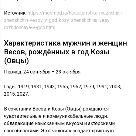
Источник:
https://mosmod.ru/harakteristika-muzhchin-i-
zhenshchin-vesov-v-god-kozy-zhenshchina-vesy-
rozhdennaya-v-god.html
Характеристика мужчин и женщин
Весов, рождённых в год Козы
(Овцы)
Период: 24 сентября – 23 октября.
Годы: 1919; 1931; 1943; 1955; 1967; 1979; 1991; 2003;
2015; 2027.
В сочетании Весов и Козы (Овцы) рождаются
чувствительные и коммуникабельные люди,
обладающие изысканным вкусом и актёрскими
способностями. Этот человек создаёт приятную