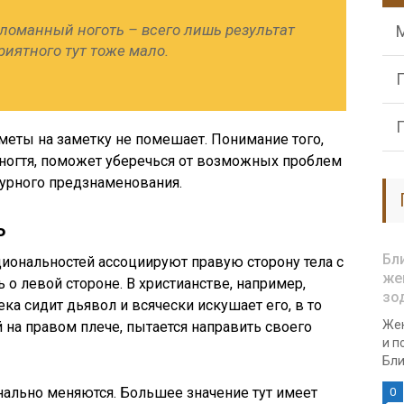
 сломанный ноготь – всего лишь результат
риятного тут тоже мало.
иметы на заметку не помешает. Понимание того,
 ногтя, поможет уберечься от возможных проблем
дурного предзнаменования.
ь
Бл
иональностей ассоциируют правую сторону тела с
же
 о левой стороне. В христианстве, например,
зо
ека сидит дьявол и всячески искушает его, в то
Жен
 на правом плече, пытается направить своего
и п
Бли
инально меняются. Большее значение тут имеет
0