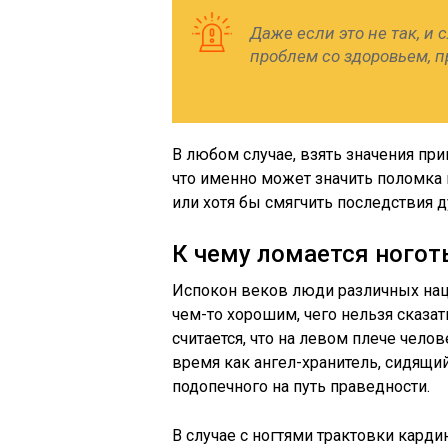
Даже если это не так, и
проблем со здоровьем, п
В любом случае, взять значения пр
что именно может значить поломка
или хотя бы смягчить последствия 
К чему ломается ногот
Испокон веков люди различных нац
чем-то хорошим, чего нельзя сказать
считается, что на левом плече челов
время как ангел-хранитель, сидящий
подопечного на путь праведности.
В случае с ногтями трактовки кард