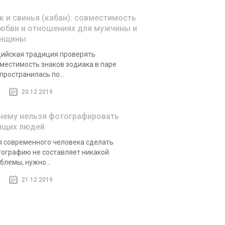
к и свинья (кабан): совместимость
любви и отношениях для мужчины и
нщины
ийская традиция проверять
местимость знаков зодиака в паре
пространилась по...
20.12.2019
чему нельзя фотографировать
ящих людей
 современного человека сделать
ографию не составляет никакой
блемы, нужно...
21.12.2019