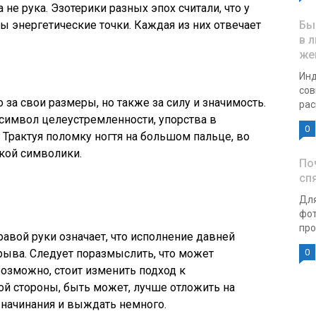
а не рука. Эзотерики разных эпох считали, что у
ы энергетические точки. Каждая из них отвечает
Бы
в 
же
Инд
сов
 за свои размеры, но также за силу и значимость.
рас
 символ целеустремленности, упорства в
0
 Трактуя поломку ногтя на большом пальце, во
кой символики.
По
сп
Для
фот
про
авой руки означает, что исполнение давней
рыва. Следует поразмыслить, что может
0
Возможно, стоит изменить подход к
ой стороны, быть может, лучше отложить на
начинания и выждать немного.