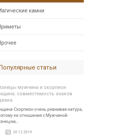
Магические камни
Приметы
Прочее
Популярные статьи
изнецы мужчина и скорпион
нщина: совместимость знаков
диака
щина-Скорпион очень ревнивая натура,
оэтому ее отношения с Мужчиной-
знецом,...
20.12.2019