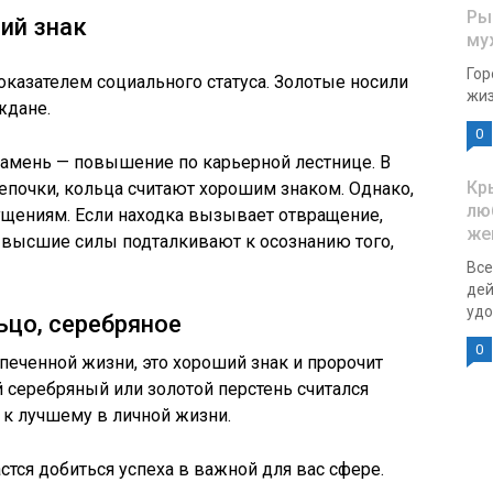
Ры
ий знак
му
Гор
казателем социального статуса. Золотые носили
жиз
ждане.
0
камень — повышение по карьерной лестнице. В
Кр
цепочки, кольца считают хорошим знаком. Однако,
лю
щениям. Если находка вызывает отвращение,
же
м высшие силы подталкивают к осознанию того,
Все
дей
удо
ьцо, серебряное
0
печенной жизни, это хороший знак и пророчит
й серебряный или золотой перстень считался
к лучшему в личной жизни.
тся добиться успеха в важной для вас сфере.