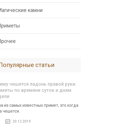
Магические камни
Приметы
Прочее
Популярные статьи
чему чешется ладонь правой руки:
иметы по времени суток и дням
дели
а из самых известных примет, это когда
а чешется.
20.12.2019