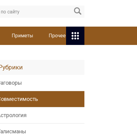
Приметы
Прочее
Рубрики
Заговоры
Совместимость
Астрология
Талисманы