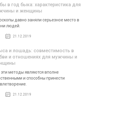
бы в год быка: характеристика для
жчины и женщины
оскопы давно заняли серьезное место в
ни людей.
21.12.2019
ыса и лошадь: совместимость в
бви и отношениях для мужчины и
нщины
 эти методы являются вполне
ственными и способны принести
влетворение.
21.12.2019