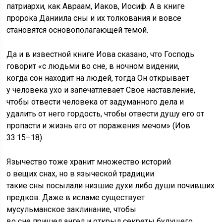
патриархи, как Авраам, Иаков, Иосиф. А в книге
пророка Даниила сны и их толкования и вовсе
становятся основополагающей темой.
Да и в известной книге Иова сказано, что Господь
говорит «с людьми во сне, в ночном видении,
когда сон находит на людей, тогда Он открывает
у человека ухо и запечатлевает Свое наставление,
чтобы отвести человека от задуманного дела и
удалить от него гордость, чтобы отвести душу его от
пропасти и жизнь его от поражения мечом» (Иов
33:15–18).
Язычество тоже хранит множество историй
о вещих снах, но в языческой традиции
такие сны посылали низшие духи либо души почивших
предков. Даже в исламе существует
мусульманское заклинание, чтобы
во сне пришел ангел и открыл секреты будущего,