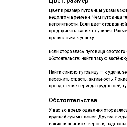
Цвет, размер
Цвет и размер пуговицы указывают 
недолгом времени. Чем пуговица те
неприятности. Если цвет оторванно
предпринять какие-то усилия. Разм
препятствий к успеху.
Если оторвалась пуговица светлого
обстоятельств; найти такую застёж
Найти синюю пуговицу — к удаче, з
пережить страсть, активность. Ярк
преодоление периода трудностей, т
Обстоятельства
У вас во время одевания оторвала
крупной суммы денег. Другие люди 
в жизни появится верный, надёжный