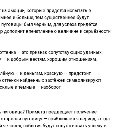
на эмоции, которые придётся испытать в
мнее и больше, тем существеннее будут
й пуговицы был чёрным, для успеха придётся
ер дополнит впечатление о величине и серьёзности
 оттенка — это признак сопутствующих удачных
ку — к добрым вестям, хорошим отношениям.
елёную — к деньгам, красную — предстоит
ие оттенки найденных застёжек символизируют
усклые и тёмные — наоборот.
сь пуговица? Примета предвещает получение
оторвали пуговицу — приближается период, когда
 человек, события будут сопутствовать успеху в