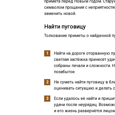
примета перед Новым годом. Старую
символом прощания с неприятностям
заменить новой.
Найти пуговицу
Толкование приметы о найденной п
Найти на дороге оторванную п
светлая застёжка принесёт удач
собраны печали и сложности. Н
позабытое.
Не суметь найти пуговицу в б
оценивать ситуацию и делать
Если удалось её найти и приши
удачи после неурядиц. Возможн
и его жизнь развернётся лицом