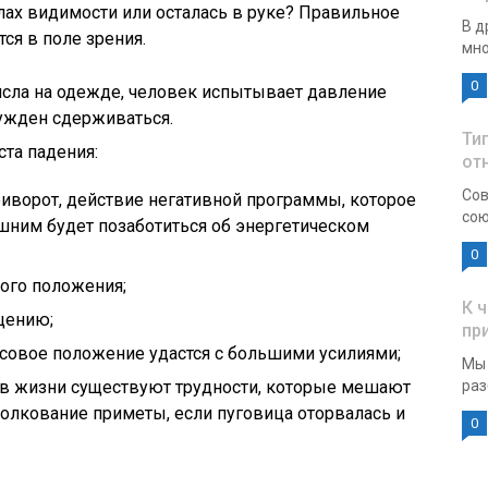
лах видимости или осталась в руке? Правильное
В д
ся в поле зрения.
мно
0
исла на одежде, человек испытывает давление
нужден сдерживаться.
Ти
ста падения:
от
Сов
приворот, действие негативной программы, которое
сою
ишним будет позаботиться об энергетическом
0
ого положения;
К 
щению;
пр
нсовое положение удастся с большими усилиями;
Мы 
 — в жизни существуют трудности, которые мешают
раз
олкование приметы, если пуговица оторвалась и
0