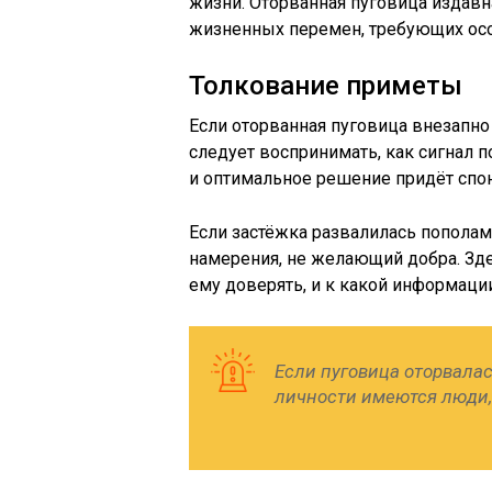
жизни. Оторванная пуговица издав
жизненных перемен, требующих осо
Толкование приметы
Если оторванная пуговица внезапно 
следует воспринимать, как сигнал 
и оптимальное решение придёт спон
Если застёжка развалилась попола
намерения, не желающий добра. Зде
ему доверять, и к какой информации
Если пуговица оторвала
личности имеются люди,