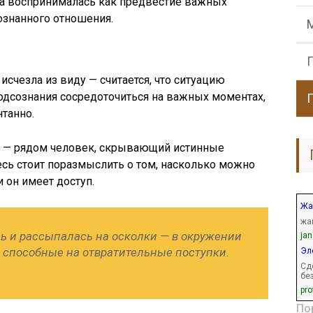
на воспринималась как предвестие важных
знанного отношения.
исчезла из виду — считается, что ситуацию
подсознания сосредоточиться на важных моментах,
танно.
м — рядом человек, скрывающий истинные
сь стоит поразмыслить о том, насколько можно
 он имеет доступ.
Жа
жа
сь и рассыпалась на осколки — в окружении
ja
 способные на отвратительные поступки.
Эл
Сд
бе
pro
По