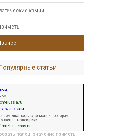
Магические камни
Приметы
Прочее
Популярные статьи
ном
ном
nomerussia.ru
ектрик на дом
елаем диагностику, ремонт и проверим
зопасность электрики
f-muzh-na-chas.ru
резать палец: значение приметы