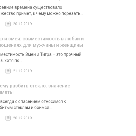
ревние времена существовало
жество примет, к чему можно порезать...
20.12.2019
гр и змея: совместимость в любви и
ношениях для мужчины и женщины
местимость Змеи и Тигра – это прочный
з, хотя по...
21.12.2019
чему разбить стекло: значение
иметы
всегда с опасением относимся к
битым стёклам и боимся...
20.12.2019