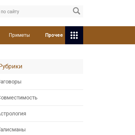
Приметы
Прочее
Рубрики
Заговоры
Совместимость
Астрология
Талисманы