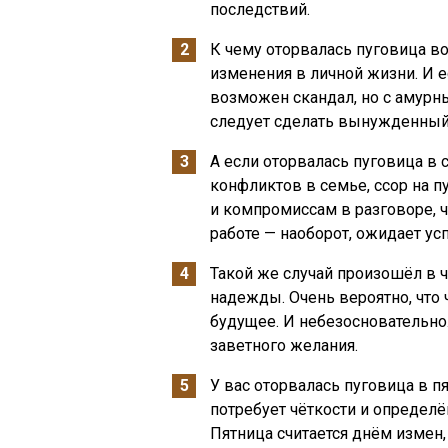
последствий.
К чему оторвалась пуговица в
изменения в личной жизни. И е
возможен скандал, но с амурн
следует сделать вынужденный 
А если оторвалась пуговица в
конфликтов в семье, ссор на п
и компромиссам в разговоре, 
работе — наоборот, ожидает усп
Такой же случай произошёл в 
надежды. Очень вероятно, что
будущее. И небезосновательно
заветного желания.
У вас оторвалась пуговица в пя
потребует чёткости и определён
Пятница считается днём измен,