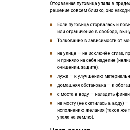
Оторванная пуговица упала в преде
решение совсем близко, оно находит
Если пуговица оторвалась и пов
или ограничение в свободе, вы
Толкование в зависимости от ме
на улице — не исключён сглаз, 
и приняло на себя изделие (нел
очищении, защите);
лужа — к улучшению материальн
домашняя обстановка — к обога
с моста в воду — наладить фина
на мосту (не скатилась в воду)
исполнению желания (такое же т
упала на землю).