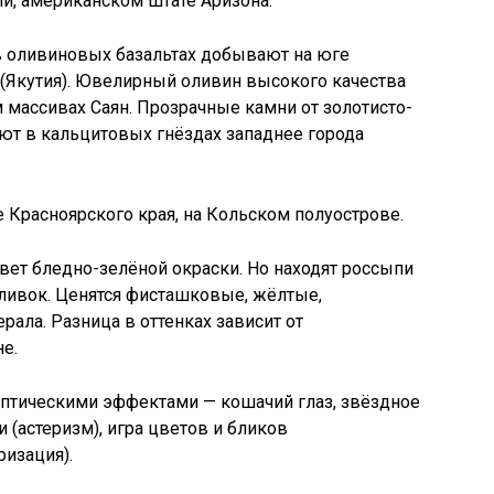
и, американском штате Аризона.
в оливиновых базальтах добывают на юге
(Якутия). Ювелирный оливин высокого качества
 массивах Саян. Прозрачные камни от золотисто-
ают в кальцитовых гнёздах западнее города
Красноярского края, на Кольском полуострове.
ет бледно-зелёной окраски. Но находят россыпи
ливок. Ценятся фисташковые, жёлтые,
ала. Разница в оттенках зависит от
е.
оптическими эффектами — кошачий глаз, звёздное
 (астеризм), игра цветов и бликов
ризация).