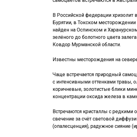
самоцветов встречаются в Австрали
В Российской федерации хризолит 
Бурятии, в Токском месторождении 
найден на Оспинском и Харанурском
зелёного до болотного цвета залег
Ковдор Мурманской области.
Известны месторождения на севере 
Чаще встречается природный самоцв
с интенсивными оттенками травы, о
коричневые, золотистые блики минер
концентрации оксида железа в камн
Встречаются кристаллы с редкими 
свечение за счёт световой диффузии
(опалесценция), радужное сияние (и