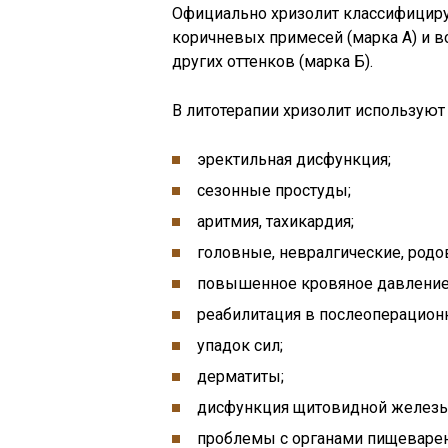
Официально хризолит классифицир
коричневых примесей (марка А) и в
других оттенков (марка Б).
В литотерапии хризолит используют
эректильная дисфункция;
сезонные простуды;
аритмия, тахикардия;
головные, невралгические, родо
повышенное кровяное давление
реабилитация в послеоперацион
упадок сил;
дерматиты;
дисфункция щитовидной железы
проблемы с органами пищеварен