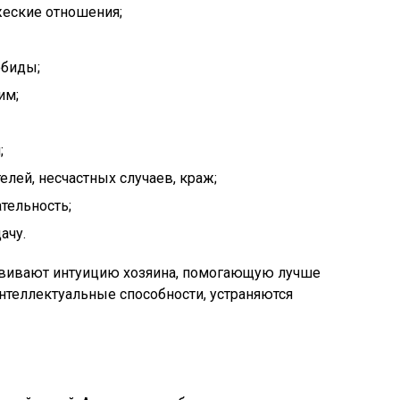
жеские отношения;
обиды;
им;
;
лей, несчастных случаев, краж;
тельность;
ачу.
звивают интуицию хозяина, помогающую лучше
нтеллектуальные способности, устраняются