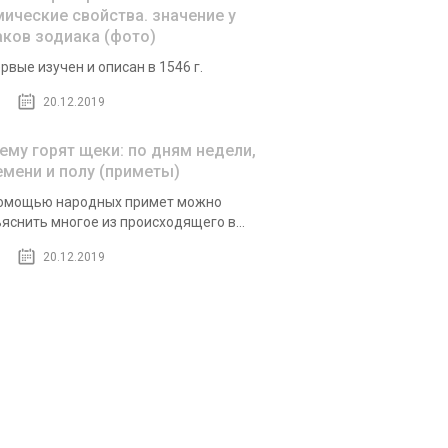
мические свойства. значение у
аков зодиака (фото)
рвые изучен и описан в 1546 г.
20.12.2019
чему горят щеки: по дням недели,
емени и полу (приметы)
омощью народных примет можно
яснить многое из происходящего в...
20.12.2019