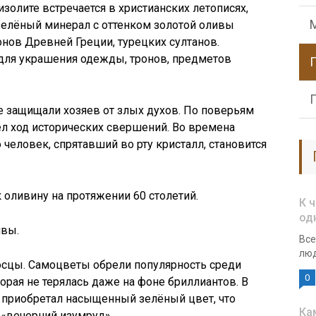
золите встречается в христианских летописях,
зелёный минерал с оттенком золотой оливы
нов Древней Греции, турецких султанов.
для украшения одежды, тронов, предметов
е защищали хозяев от злых духов. По поверьям
ел ход исторических свершений. Во времена
 человек, спрятавший во рту кристалл, становится
 оливину на протяжении 60 столетий.
К 
од
ивы.
Все
люд
осцы. Самоцветы обрели популярность среди
0
торая не терялась даже на фоне бриллиантов. В
 приобретал насыщенный зелёный цвет, что
Ка
— «вечерний изумруд».