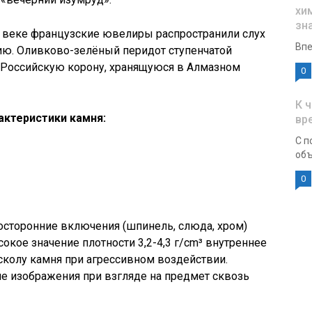
хи
зн
X веке французские ювелиры распространили слух
Впе
ию. Оливково-зелёный перидот ступенчатой
т Российскую корону, хранящуюся в Алмазном
0
К 
актеристики камня:
вр
С п
объ
0
посторонние включения (шпинель, слюда, хром)
окое значение плотности 3,2-4,3 г/cm³ внутреннее
сколу камня при агрессивном воздействии.
е изображения при взгляде на предмет сквозь