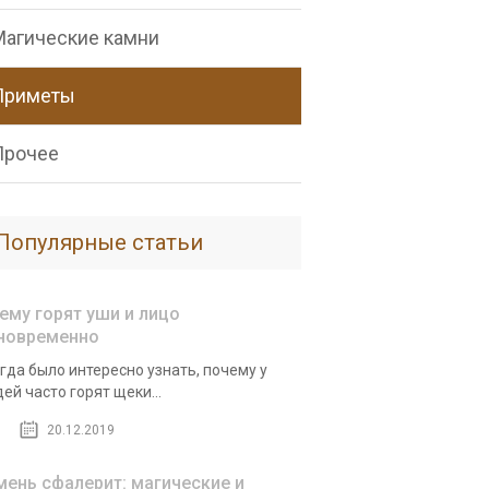
Магические камни
Приметы
Прочее
Популярные статьи
чему горят уши и лицо
новременно
гда было интересно узнать, почему у
ей часто горят щеки...
20.12.2019
мень сфалерит: магические и