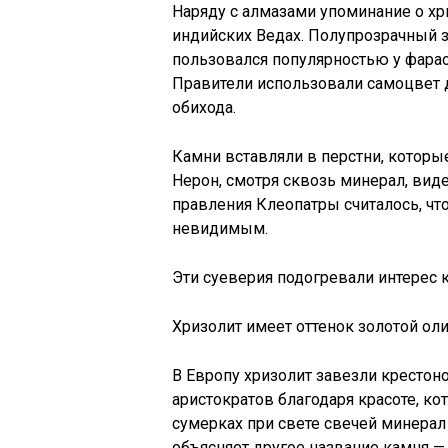
Наряду с алмазами упоминание о хри
индийских Ведах. Полупрозрачный 
пользовался популярностью у фарао
Правители использовали самоцвет 
обихода.
Камни вставляли в перстни, которы
Нерон, смотря сквозь минерал, вид
правления Клеопатры считалось, что
невидимым.
Эти суеверия подогревали интерес к
Хризолит имеет оттенок золотой ол
В Европу хризолит завезли крестон
аристократов благодаря красоте, ко
сумерках при свете свечей минерал
объясняет другое название камня 