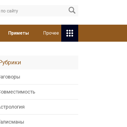
Приметы
Прочее
Рубрики
Заговоры
Совместимость
Астрология
Талисманы