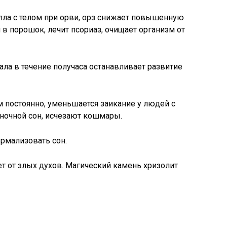
лла с телом при орви, орз снижает повышенную
 в порошок, лечит псориаз, очищает организм от
ла в течение получаса останавливает развитие
м постоянно, уменьшается заикание у людей с
 ночной сон, исчезают кошмары.
рмализовать сон.
т от злых духов. Магический камень хризолит