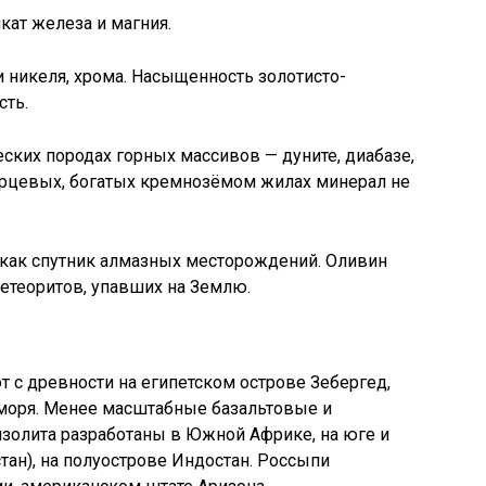
ат железа и магния.
и никеля, хрома. Насыщенность золотисто-
сть.
ских породах горных массивов — дуните, диабазе,
кварцевых, богатых кремнозёмом жилах минерал не
 как спутник алмазных месторождений. Оливин
метеоритов, упавших на Землю.
 с древности на египетском острове Зебергед,
моря. Менее масштабные базальтовые и
олита разработаны в Южной Африке, на юге и
тан), на полуострове Индостан. Россыпи